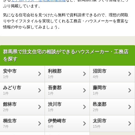
ぷり掲載しています。
気になる住宅会社を見つけたら無料で資料請求できるので、理想の間取
りやライフスタイルを実現してくれる工務店・ハウスメーカーを豊富な
情報の中から探してみましょう。
群馬県で注文住宅の相談ができるハウスメーカー・工務店
を探す
安中市
利根郡
沼田市
1
1
4
みどり市
吾妻郡
藤岡市
1
1
1
館林市
渋川市
邑楽郡
2
1
2
桐生市
伊勢崎市
太田市
7
6
15