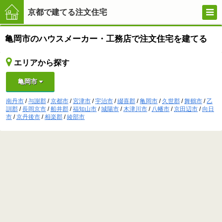
京都で建てる注文住宅
亀岡市のハウスメーカー・工務店で注文住宅を建てる
京都で
エリアから探す
亀岡市
建てる
南丹市
/
与謝郡
/
京都市
/
宮津市
/
宇治市
/
綴喜郡
/
亀岡市
/
久世郡
/
舞鶴市
/
乙
訓郡
/
長岡京市
/
船井郡
/
福知山市
/
城陽市
/
木津川市
/
八幡市
/
京田辺市
/
向日
注文住
市
/
京丹後市
/
相楽郡
/
綾部市
宅