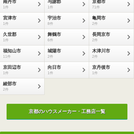
南丹市
与謝郡
京都市
1
1
71
宮津市
宇治市
亀岡市
1
8
2
久世郡
舞鶴市
長岡京市
1
6
2
福知山市
城陽市
木津川市
11
2
2
京田辺市
向日市
京丹後市
1
1
1
綾部市
2
京都のハウスメーカー・工務店一覧