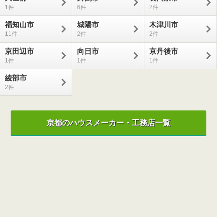
1
6
2
福知山市
城陽市
木津川市
11
2
2
京田辺市
向日市
京丹後市
1
1
1
綾部市
2
京都のハウスメーカー・工務店一覧