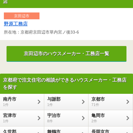
店
京田辺市
野原工務店
所在地：京都府京田辺市草内宮ノ後33-6
京田辺市のハウスメーカー・工務店一覧
京都府で注文住宅の相談ができるハウスメーカー・工務店
を探す
南丹市
与謝郡
京都市
1
1
71
宮津市
宇治市
亀岡市
1
8
2
久世郡
舞鶴市
長岡京市