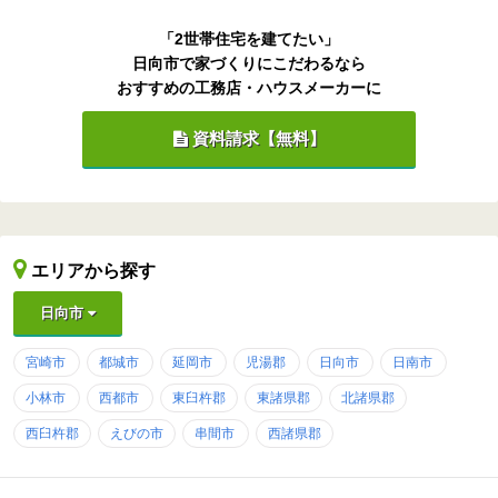
「2世帯住宅を建てたい」
日向市で家づくりにこだわるなら
おすすめの工務店・ハウスメーカーに
資料請求【無料】
エリアから探す
日向市
宮崎市
都城市
延岡市
児湯郡
日向市
日南市
小林市
西都市
東臼杵郡
東諸県郡
北諸県郡
西臼杵郡
えびの市
串間市
西諸県郡