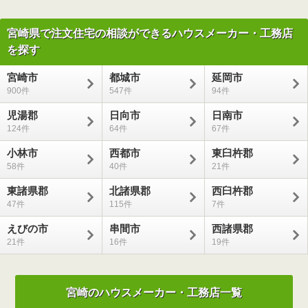
宮崎県で注文住宅の相談ができるハウスメーカー・工務店
を探す
宮崎市
都城市
延岡市
900
547
94
児湯郡
日向市
日南市
124
64
67
小林市
西都市
東臼杵郡
58
40
21
東諸県郡
北諸県郡
西臼杵郡
47
115
7
えびの市
串間市
西諸県郡
21
16
19
宮崎のハウスメーカー・工務店一覧