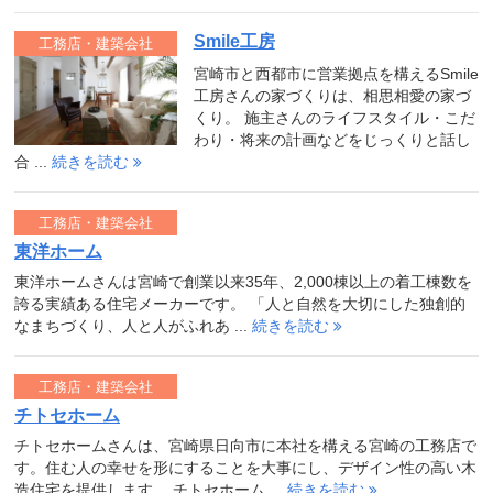
Smile工房
工務店・建築会社
宮崎市と西都市に営業拠点を構えるSmile
工房さんの家づくりは、相思相愛の家づ
くり。 施主さんのライフスタイル・こだ
わり・将来の計画などをじっくりと話し
合 ...
続きを読む
工務店・建築会社
東洋ホーム
東洋ホームさんは宮崎で創業以来35年、2,000棟以上の着工棟数を
誇る実績ある住宅メーカーです。 「人と自然を大切にした独創的
なまちづくり、人と人がふれあ ...
続きを読む
工務店・建築会社
チトセホーム
チトセホームさんは、宮崎県日向市に本社を構える宮崎の工務店で
す。住む人の幸せを形にすることを大事にし、デザイン性の高い木
造住宅を提供します。 チトセホーム ...
続きを読む