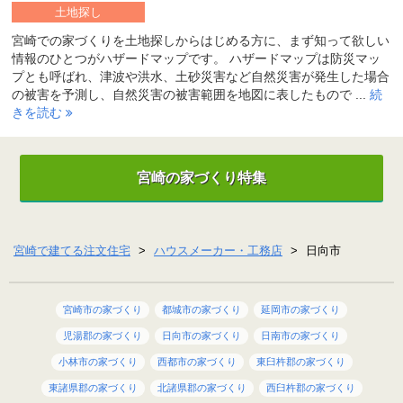
土地探し
宮崎での家づくりを土地探しからはじめる方に、まず知って欲しい
情報のひとつがハザードマップです。 ハザードマップは防災マッ
プとも呼ばれ、津波や洪水、土砂災害など自然災害が発生した場合
の被害を予測し、自然災害の被害範囲を地図に表したもので ...
続
きを読む
宮崎の家づくり特集
宮崎で建てる注文住宅
>
ハウスメーカー・工務店
>
日向市
宮崎市の家づくり
都城市の家づくり
延岡市の家づくり
児湯郡の家づくり
日向市の家づくり
日南市の家づくり
小林市の家づくり
西都市の家づくり
東臼杵郡の家づくり
東諸県郡の家づくり
北諸県郡の家づくり
西臼杵郡の家づくり