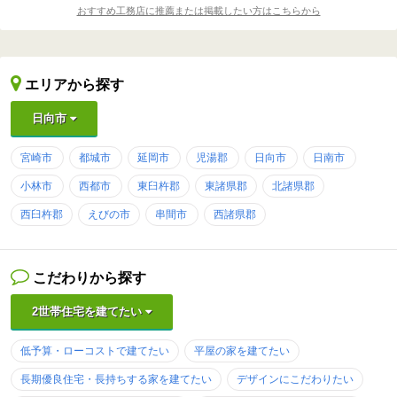
おすすめ工務店に推薦または掲載したい方はこちらから
エリアから探す
日向市
宮崎市
都城市
延岡市
児湯郡
日向市
日南市
小林市
西都市
東臼杵郡
東諸県郡
北諸県郡
西臼杵郡
えびの市
串間市
西諸県郡
こだわりから探す
2世帯住宅を建てたい
低予算・ローコストで建てたい
平屋の家を建てたい
長期優良住宅・長持ちする家を建てたい
デザインにこだわりたい