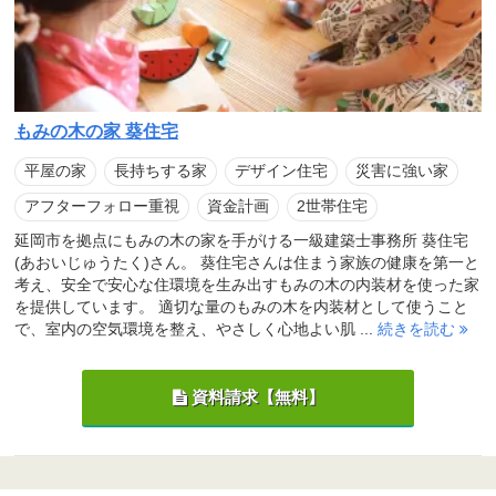
もみの木の家 葵住宅
平屋の家
長持ちする家
デザイン住宅
災害に強い家
アフターフォロー重視
資金計画
2世帯住宅
延岡市を拠点にもみの木の家を手がける一級建築士事務所 葵住宅
(あおいじゅうたく)さん。 葵住宅さんは住まう家族の健康を第一と
考え、安全で安心な住環境を生み出すもみの木の内装材を使った家
を提供しています。 適切な量のもみの木を内装材として使うこと
で、室内の空気環境を整え、やさしく心地よい肌 ...
続きを読む
資料請求【無料】