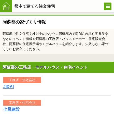
熊本で建てる注文住宅
阿蘇郡の家づくり情報
注文住
阿蘇郡で注文住宅を検討中のあなたに阿蘇郡内で開催される住宅見学会
などのイベント情報や阿蘇郡の工務店・ハウスメーカー・住宅販売会
社、阿蘇郡の住宅展示場やモデルハウスを紹介します。失敗しない家づ
宅の家
くりにお役立てください。
づくり
阿蘇郡の工務店・モデルハウス・住宅イベント
工務店・住宅会社
JIDAI
工務店・住宅会社
七呂建設