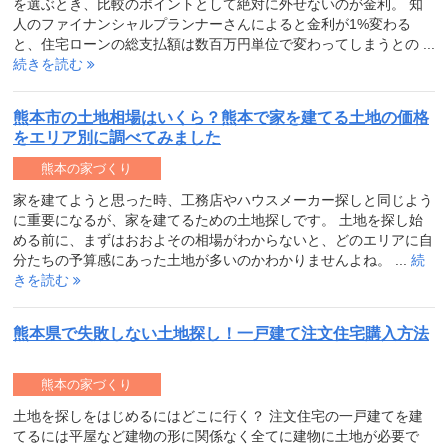
を選ぶとき、比較のポイントとして絶対に外せないのが金利。 知
人のファイナンシャルプランナーさんによると金利が1%変わる
と、住宅ローンの総支払額は数百万円単位で変わってしまうとの ...
続きを読む
熊本市の土地相場はいくら？熊本で家を建てる土地の価格
をエリア別に調べてみました
熊本の家づくり
家を建てようと思った時、工務店やハウスメーカー探しと同じよう
に重要になるが、家を建てるための土地探しです。 土地を探し始
める前に、まずはおおよその相場がわからないと、どのエリアに自
分たちの予算感にあった土地が多いのかわかりませんよね。 ...
続
きを読む
熊本県で失敗しない土地探し！一戸建て注文住宅購入方法
熊本の家づくり
土地を探しをはじめるにはどこに行く？ 注文住宅の一戸建てを建
てるには平屋など建物の形に関係なく全てに建物に土地が必要で