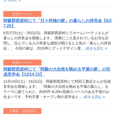
住宅イベント
阿蘇郡西原村にて「日々村猫の家」の暮らしの拝見会【6/2
7,28】
6月27日(土)・28日(日)、阿蘇郡西原村にてホームパーティさんが
暮らしの拝見会を開催します。 実際にご入居されているお宅を訪
問し、住んでいる人の率直な感想が聞けると人気の「暮らしの拝見
会」。 今回の家は、2019年にグッドデザイン賞 ...
続きを読む
住宅イベント
阿蘇郡西原村にて「阿蘇の大自然を眺める平屋の家」の完
成見学会【12/14,15】
12月14日(土)・15日(日)、阿蘇郡西原村にて村田工務店さんが完成
見学会を開催します。 「阿蘇の大自然を眺める平屋の暮らし」を
テーマに建てられた、約40坪 4LDK+収納スペースのある平屋のお
住まいです。予約不要・オープン制の見学会と ...
続きを読む
工務店・住宅会社