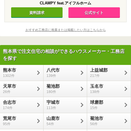
CLAMPY feat.アイフルホーム
資料請求
公式サイト
おすすめ工務店に推薦または掲載したい方はこちらから
熊本県で注文住宅の相談ができるハウスメーカー・工務店
を探す
熊本市
八代市
上益城郡
1302
139
217
天草市
菊池郡
玉名市
26
180
138
合志市
宇城市
球磨郡
174
113
15
荒尾市
山鹿市
菊池市
95
54
56