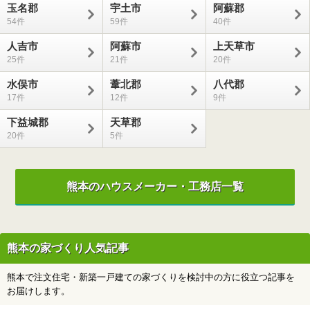
玉名郡
宇土市
阿蘇郡
54
59
40
人吉市
阿蘇市
上天草市
25
21
20
水俣市
葦北郡
八代郡
17
12
9
下益城郡
天草郡
20
5
熊本のハウスメーカー・工務店一覧
熊本の家づくり人気記事
熊本で注文住宅・新築一戸建ての家づくりを検討中の方に役立つ記事を
お届けします。