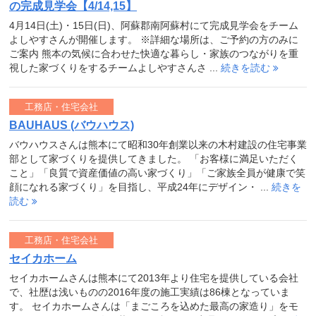
の完成見学会【4/14,15】
4月14日(土)・15日(日)、阿蘇郡南阿蘇村にて完成見学会をチーム
よしやすさんが開催します。 ※詳細な場所は、ご予約の方のみに
ご案内 熊本の気候に合わせた快適な暮らし・家族のつながりを重
視した家づくりをするチームよしやすさんさ ...
続きを読む
工務店・住宅会社
BAUHAUS (バウハウス)
バウハウスさんは熊本にて昭和30年創業以来の木村建設の住宅事業
部として家づくりを提供してきました。 「お客様に満足いただく
こと」「良質で資産価値の高い家づくり」「ご家族全員が健康で笑
顔になれる家づくり」を目指し、平成24年にデザイン・ ...
続きを
読む
工務店・住宅会社
セイカホーム
セイカホームさんは熊本にて2013年より住宅を提供している会社
で、社歴は浅いものの2016年度の施工実績は86棟となっていま
す。 セイカホームさんは「まごころを込めた最高の家造り」をモ