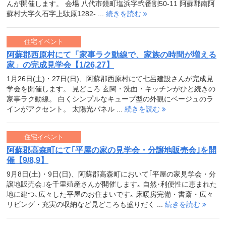
んが開催します。 会場 八代市鏡町塩浜字弐番割50-11 阿蘇郡南阿
蘇村大字久石字上駄原1282- ...
続きを読む
住宅イベント
阿蘇郡西原村にて「家事ラク動線で、家族の時間が増える
家」の完成見学会【1/26,27】
1月26日(土)・27日(日)、阿蘇郡西原村にて七呂建設さんが完成見
学会を開催します。 見どころ 玄関・洗面・キッチンがひと続きの
家事ラク動線。 白くシンプルなキューブ型の外観にベージュのラ
インがアクセント。 太陽光パネル ...
続きを読む
住宅イベント
阿蘇郡高森町にて｢平屋の家の見学会・分譲地販売会｣を開
催【9/8,9】
9月8日(土)・9日(日)、阿蘇郡高森町において｢平屋の家見学会・分
譲地販売会｣を千里殖産さんが開催します｡ 自然･利便性に恵まれた
地に建つ､広々した平屋のお住まいです｡ 床暖房完備・書斎・広々
リビング・充実の収納など見どころも盛りだく ...
続きを読む