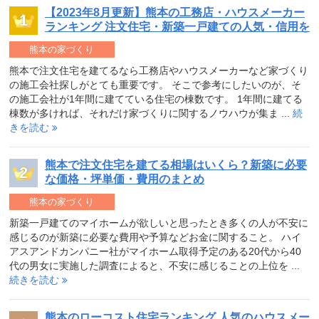
【2023年8月更新】熊本の工務店・ハウスメーカー
ランキング 注文住宅・新築一戸建ての人気・信用を
チェック
熊本の家づくり
熊本で注文住宅を建てるなら工務店やハウスメーカーなど家づくり
の施工会社探しがとても重要です。 そこで参考にしたいのが、そ
の施工会社が1年間に建てている住宅の棟数です。 1年間に建てる
棟数が多ければ、それだけ家づくりに関するノウハウが集ま ...
続
きを読む
熊本で注文住宅を建てる相場はいくら？新築に必要
な価格・坪単価・費用のまとめ
熊本の家づくり
新築一戸建てのマイホームが欲しいと思ったとき多くの人が不安に
感じるのが新築に必要な費用や予算などお金に関すること。 ハイ
アスアンドカンパニー社がマイホーム取得予定のある20代から40
代の男女に実施した調査によると、不安に感じることの上位を ...
続きを読む
熊本のローコスト住宅ランキング 人気のハウスメー