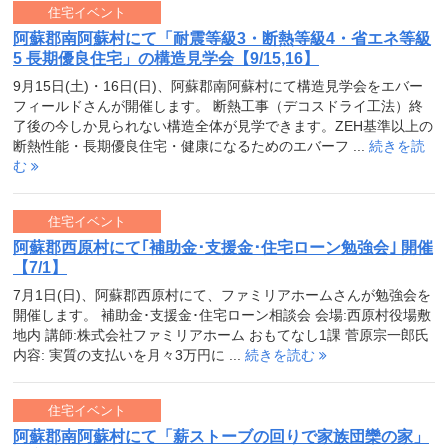
住宅イベント
阿蘇郡南阿蘇村にて「耐震等級3・断熱等級4・省エネ等級
5 長期優良住宅」の構造見学会【9/15,16】
9月15日(土)・16日(日)、阿蘇郡南阿蘇村にて構造見学会をエバー
フィールドさんが開催します。 断熱工事（デコスドライ工法）終
了後の今しか見られない構造全体が見学できます。ZEH基準以上の
断熱性能・長期優良住宅・健康になるためのエバーフ ...
続きを読
む
住宅イベント
阿蘇郡西原村にて｢補助金･支援金･住宅ローン勉強会｣ 開催
【7/1】
7月1日(日)、阿蘇郡西原村にて、ファミリアホームさんが勉強会を
開催します。 補助金･支援金･住宅ローン相談会 会場:西原村役場敷
地内 講師:株式会社ファミリアホーム おもてなし1課 菅原宗一郎氏
内容: 実質の支払いを月々3万円に ...
続きを読む
住宅イベント
阿蘇郡南阿蘇村にて「薪ストーブの回りで家族団欒の家」