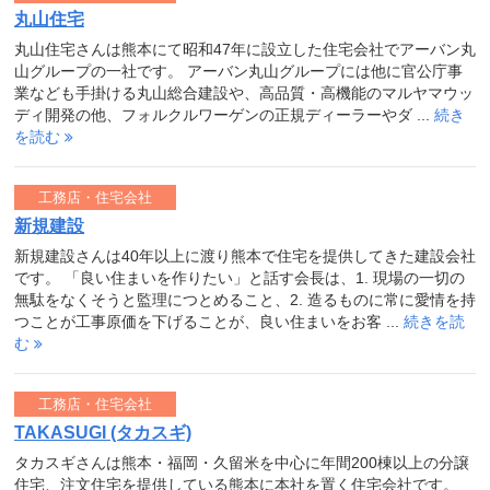
丸山住宅
丸山住宅さんは熊本にて昭和47年に設立した住宅会社でアーバン丸
山グループの一社です。 アーバン丸山グループには他に官公庁事
業なども手掛ける丸山総合建設や、高品質・高機能のマルヤマウッ
ディ開発の他、フォルクルワーゲンの正規ディーラーやダ ...
続き
を読む
工務店・住宅会社
新規建設
新規建設さんは40年以上に渡り熊本で住宅を提供してきた建設会社
です。 「良い住まいを作りたい」と話す会長は、1. 現場の一切の
無駄をなくそうと監理につとめること、2. 造るものに常に愛情を持
つことが工事原価を下げることが、良い住まいをお客 ...
続きを読
む
工務店・住宅会社
TAKASUGI (タカスギ)
タカスギさんは熊本・福岡・久留米を中心に年間200棟以上の分譲
住宅、注文住宅を提供している熊本に本社を置く住宅会社です。