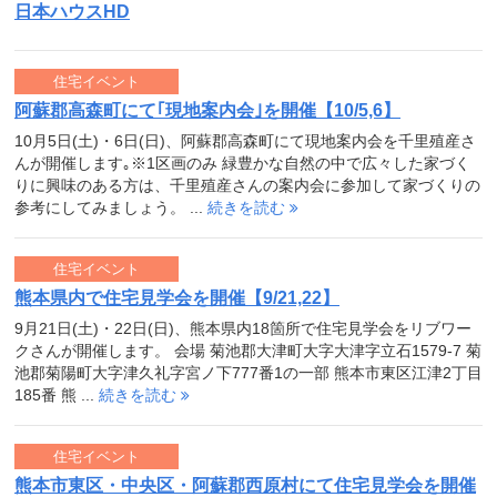
日本ハウスHD
住宅イベント
阿蘇郡高森町にて｢現地案内会｣を開催【10/5,6】
10月5日(土)・6日(日)、阿蘇郡高森町にて現地案内会を千里殖産さ
んが開催します｡※1区画のみ 緑豊かな自然の中で広々した家づく
りに興味のある方は、千里殖産さんの案内会に参加して家づくりの
参考にしてみましょう。 ...
続きを読む
住宅イベント
熊本県内で住宅見学会を開催【9/21,22】
9月21日(土)・22日(日)、熊本県内18箇所で住宅見学会をリブワー
クさんが開催します。 会場 菊池郡大津町大字大津字立石1579-7 菊
池郡菊陽町大字津久礼字宮ノ下777番1の一部 熊本市東区江津2丁目
185番 熊 ...
続きを読む
住宅イベント
熊本市東区・中央区・阿蘇郡西原村にて住宅見学会を開催