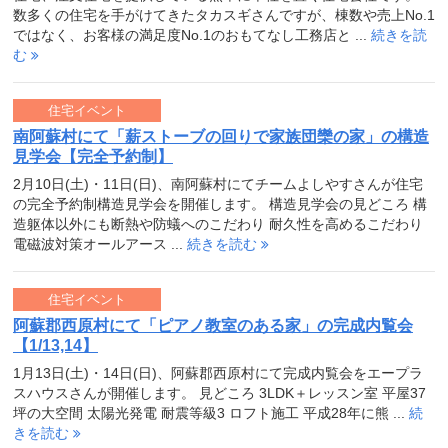
数多くの住宅を手がけてきたタカスギさんですが、棟数や売上No.1
ではなく、お客様の満足度No.1のおもてなし工務店と ...
続きを読
む
住宅イベント
南阿蘇村にて「薪ストーブの回りで家族団欒の家」の構造
見学会【完全予約制】
2月10日(土)・11日(日)、南阿蘇村にてチームよしやすさんが住宅
の完全予約制構造見学会を開催します。 構造見学会の見どころ 構
造躯体以外にも断熱や防蟻へのこだわり 耐久性を高めるこだわり
電磁波対策オールアース ...
続きを読む
住宅イベント
阿蘇郡西原村にて「ピアノ教室のある家」の完成内覧会
【1/13,14】
1月13日(土)・14日(日)、阿蘇郡西原村にて完成内覧会をエープラ
スハウスさんが開催します。 見どころ 3LDK＋レッスン室 平屋37
坪の大空間 太陽光発電 耐震等級3 ロフト施工 平成28年に熊 ...
続
きを読む