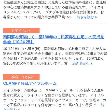
七呂建設さんは完全自由設計と充実した標準装備を強みに、鹿児島
を中心に建築棟数を大きく伸ばしている建築会社です。 ハイクオ
リティ&フルスペック&リーズナブル住宅はお客様に評価され、お
客様からの口コミでの紹介率は業界平均15% ...
続きを読む
住宅イベント
南阿蘇村河陽にて「築180年の古民家再生住宅」の完成見
学会【10/24,25】
10月24日(土)・25日(日)、南阿蘇村河陽にて村田工務店さんが古民
家再生住宅の完成見学会を開催します。※時間帯1枠に2組までの完
全予約制・ご予約の際、住所をお知らせいたします。 70坪7LDK、
築180年の家を再生したお住まいです。古 ...
続きを読む
工務店・住宅会社
CLAMPY feat.アイフルホーム
アイフルホーム熊本店は、CLMAPY ショールームを起点に人生を
豊かに変えるミライリッチな住まいを提供しています。 アイフル
ホームはフランチャイズを展開するハウスメーカーで、住宅メーカ
ーと工務店のメリットを併せ持つことで、高い住まい品質で ...
続
きを読む