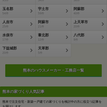
95
54
56
玉名郡
宇土市
阿蘇郡
54
59
40
人吉市
阿蘇市
上天草市
25
21
20
水俣市
葦北郡
八代郡
17
12
9
下益城郡
天草郡
20
5
熊本のハウスメーカー・工務店一覧
熊本の家づくり人気記事
熊本で注文住宅・新築一戸建ての家づくりを検討中の方に役立つ記事を
お届けします。