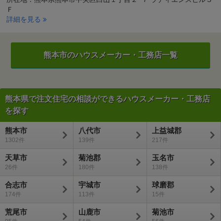
Ｆ
詳細を見る
熊本市のハウスメーカー・工務店一覧
熊本県で注文住宅の相談ができるハウスメーカー・工務店
を探す
熊本市
八代市
上益城郡
1302
139
217
天草市
菊池郡
玉名市
26
180
138
合志市
宇城市
球磨郡
174
113
15
荒尾市
山鹿市
菊池市