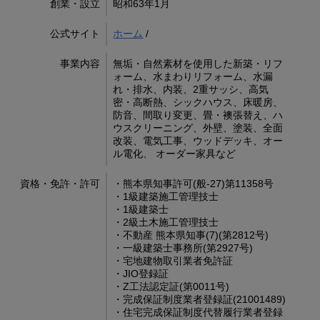
創業・設立
昭和63年1月
公式サイト
ホーム
/
事業内容
無垢・自然素材を使用した新築・リフ
ォーム、水まわりリフォーム、水漏
れ・排水、内装、2重サッシ、高気
密・高断熱、シックハウス、床暖房、
防音、間取り変更、畳・襖張替え、ハ
ウスクリーニング、外壁、塗装、全面
改装、電気工事、ウッドデッキ、オー
ル電化、 オーダー家具など
資格・免許・許可
・熊本県知事許可(般-27)第11358号
・1級建築施工管理技士
・1級建築士
・2級土木施工管理技士
・不動産 熊本県知事(7)(第2812号)
・一級建築士事務所(第2927号)
・宅地建物取引業者免許証
・JIO登録証
・Z工法認定証(第0011号)
・完成保証制度業者登録証(21001489)
・住宅完成保証制度代替履行業者登録