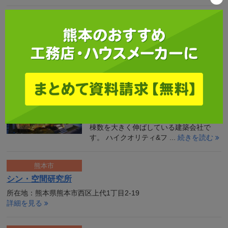
CLAMPY feat.アイフルホーム
アイフルホーム熊本店は、CLMAPY ショ
ールームを起点に人生を豊かに変えるミ
ライリッチな住まいを提供しています。
アイフルホームはフラン ...
続きを読む
七呂建設
七呂建設さんは完全自由設計と充実した
標準装備を強みに、鹿児島を中心に建築
棟数を大きく伸ばしている建築会社で
す。 ハイクオリティ&フ ...
続きを読む
熊本市
シン・空間研究所
所在地：熊本県熊本市西区上代1丁目2-19
詳細を見る