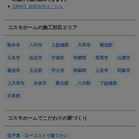
【無料】資料請求はこちら
コスモホームの施工対応エリア
熊本市
八代市
上益城郡
天草市
菊池郡
玉名市
合志市
宇城市
球磨郡
荒尾市
山鹿市
菊池市
玉名郡
宇土市
阿蘇郡
人吉市
阿蘇市
上天草市
水俣市
葦北郡
八代郡
下益城郡
天草郡
コスモホームでこだわりの家づくり
低予算・ローコストで建てたい