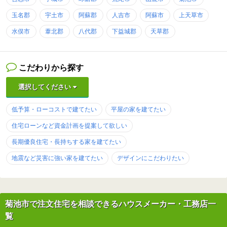
玉名郡
宇土市
阿蘇郡
人吉市
阿蘇市
上天草市
水俣市
葦北郡
八代郡
下益城郡
天草郡
こだわりから探す
選択してください
低予算・ローコストで建てたい
平屋の家を建てたい
住宅ローンなど資金計画を提案して欲しい
長期優良住宅・長持ちする家を建てたい
地震など災害に強い家を建てたい
デザインにこだわりたい
菊池市で注文住宅を相談できるハウスメーカー・工務店一
覧