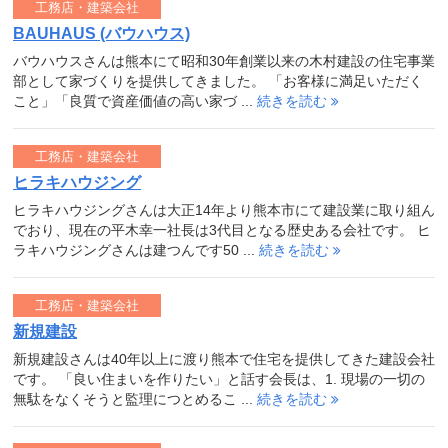
工務店・建築会社
BAUHAUS (バウハウス)
バウハウスさんは熊本にて昭和30年創業以来の木村建設の住宅事業
部として家づくりを提供してきました。 「お客様に満足いただく
こと」「良質で資産価値の高い家づ ...
続きを読む
工務店・建築会社
ヒラキハウジング
ヒラキハウジングさんは大正14年より熊本市にて建設業に取り組ん
でおり、現在の平木幸一社長は3代目となる歴史ある会社です。 ヒ
ラキハウジングさんは建つんです50 ...
続きを読む
工務店・建築会社
新規建設
新規建設さんは40年以上に渡り熊本で住宅を提供してきた建設会社
です。 「良い住まいを作りたい」と話す会長は、1. 現場の一切の
無駄をなくそうと監理につとめるこ ...
続きを読む