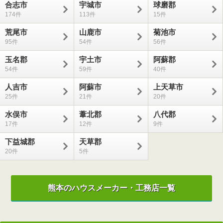
合志市
宇城市
球磨郡
174
113
15
荒尾市
山鹿市
菊池市
95
54
56
玉名郡
宇土市
阿蘇郡
54
59
40
人吉市
阿蘇市
上天草市
25
21
20
水俣市
葦北郡
八代郡
17
12
9
下益城郡
天草郡
20
5
熊本のハウスメーカー・工務店一覧