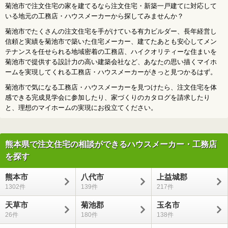
菊池市で注文住宅の家を建てるなら注文住宅・新築一戸建てに対応して
いる地元の工務店・ハウスメーカーから探してみませんか？
菊池市でたくさんの注文住宅を手がけている有力ビルダー、長年経営し
信頼と実績を菊池市で築いた住宅メーカー、建てたあとも安心してメン
テナンスを任せられる地域密着の工務店、ハイクオリティーな住まいを
菊池市で提供する設計力の高い建築会社など、あなたの思い描くマイホ
ームを実現してくれる工務店・ハウスメーカーがきっと見つかるはず。
菊池市で気になる工務店・ハウスメーカーを見つけたら、注文住宅を体
感できる完成見学会に参加したり、家づくりのカタログを請求したり
と、理想のマイホームの実現にお役立てください。
熊本県で注文住宅の相談ができるハウスメーカー・工務店
を探す
熊本市
八代市
上益城郡
1302
139
217
天草市
菊池郡
玉名市
26
180
138