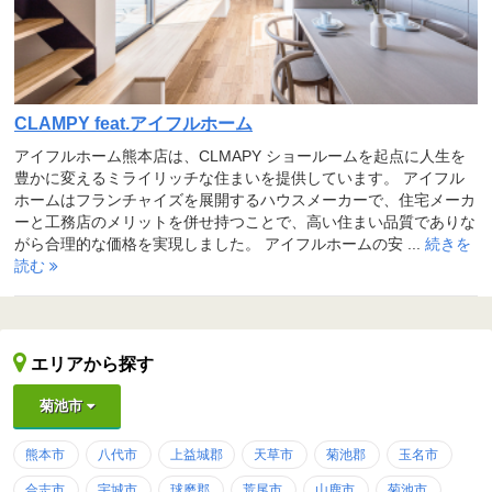
CLAMPY feat.アイフルホーム
アイフルホーム熊本店は、CLMAPY ショールームを起点に人生を
豊かに変えるミライリッチな住まいを提供しています。 アイフル
ホームはフランチャイズを展開するハウスメーカーで、住宅メーカ
ーと工務店のメリットを併せ持つことで、高い住まい品質でありな
がら合理的な価格を実現しました。 アイフルホームの安 ...
続きを
読む
エリアから探す
菊池市
熊本市
八代市
上益城郡
天草市
菊池郡
玉名市
合志市
宇城市
球磨郡
荒尾市
山鹿市
菊池市