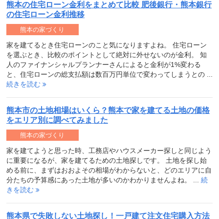
熊本の住宅ローン金利をまとめて比較 肥後銀行・熊本銀行
の住宅ローン金利推移
熊本の家づくり
家を建てるとき住宅ローンのこと気になりますよね。 住宅ローン
を選ぶとき、比較のポイントとして絶対に外せないのが金利。 知
人のファイナンシャルプランナーさんによると金利が1%変わる
と、住宅ローンの総支払額は数百万円単位で変わってしまうとの ...
続きを読む
熊本市の土地相場はいくら？熊本で家を建てる土地の価格
をエリア別に調べてみました
熊本の家づくり
家を建てようと思った時、工務店やハウスメーカー探しと同じよう
に重要になるが、家を建てるための土地探しです。 土地を探し始
める前に、まずはおおよその相場がわからないと、どのエリアに自
分たちの予算感にあった土地が多いのかわかりませんよね。 ...
続
きを読む
熊本県で失敗しない土地探し！一戸建て注文住宅購入方法